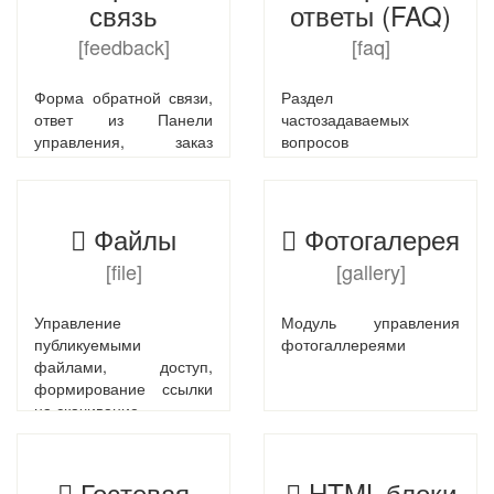
связь
ответы (FAQ)
[feedback]
[faq]
Форма обратной связи,
Раздел
ответ из Панели
частозадаваемых
управления, заказ
вопросов
обратного звонка
Файлы
Фотогалерея
[file]
[gallery]
Управление
Модуль управления
публикуемыми
фотогаллереями
файлами, доступ,
формирование ссылки
на скачивание
Гостевая
HTML-блоки