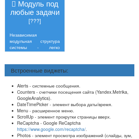
Модуль под
любые задачи
[???]
Независимая
модульная структура
системы - легко
разрабатывайте и
внедряйте свой модуль
Встроенные виджеты:
Alerts - системные сообщения.
Counters - счетчики посещения сайта (Yandex.Metrika,
GoogleAnalytics).
DateTimePicker - элемент выбора даты/время.
Menu - расширенное меню.
ScrollUp - элемент прокрутки страницы вверх.
ReCaptcha - Google ReCaptcha
https://www.google.com/recaptcha/
.
Photos - элемент просмотра изображений (слайды, зум,