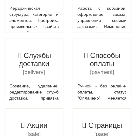
Иерархическая
Работа с корзиной,
структура категорий и
оформление заказа,
элементов. Настройка
управление своими
произвольных свойств
заказами. Изменение
категорий и элементов
статусов заказа в
Панели управления,
отправка уведомлений
пользователю
Службы
Способы
доставки
оплаты
[delivery]
[payment]
Создание, удаление,
Ручной - без онлайн-
редактирование служб
оплаты, статус
доставки, привязка
"Оплачено" меняется
способов оплаты к
только через Панель
службам доставки,
управления;
ограничение по
Автоматические: прием
минимальной цене
денег через
Акции
Страницы
заказа при
Яндекс.Деньги,
[sale]
[page]
использовании службы
Яндекс.Касса