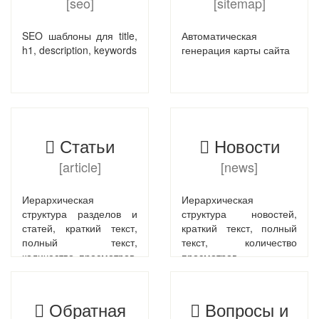
[seo]
[sitemap]
"star" рейтинг, от 0 до 5
баллов
SEO шаблоны для title,
Автоматическая
h1, description, keywords
генерация карты сайта
Статьи
Новости
[article]
[news]
Иерархическая
Иерархическая
структура разделов и
структура новостей,
статей, краткий текст,
краткий текст, полный
полный текст,
текст, количество
количество просмотров,
просмотров,
прикрепление тегов,
прикрепление
прикрепление
фотографий
фотографий
Обратная
Вопросы и