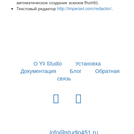
автоматическое создание эскизов thumb).
Текстовый редактор
http://imperavi.com/redactor/
.
О Yii Studio
Установка
Документация
Блог
Обратная
связь
Yii Studio - платформа для разработки на базе Yii 2
info@studio451.ru