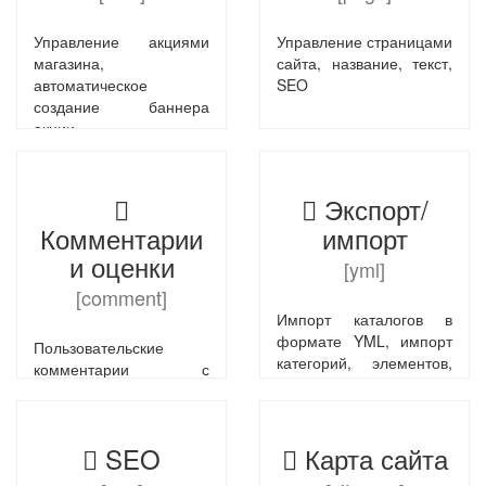
доставки
Управление акциями
Управление страницами
магазина,
сайта, название, текст,
автоматическое
SEO
создание баннера
акции
Экспорт/
Комментарии
импорт
и оценки
[yml]
[comment]
Импорт каталогов в
формате YML, импорт
Пользовательские
категорий, элементов,
комментарии с
новостей,
привязкой к
пользователей в
комментируемому
формате Excel, экспорт
объекту, модерация
каталога в Excel, YML
SEO
Карта сайта
комментариев
администраторами,